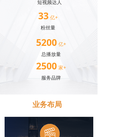
短视频达人
33
亿+
粉丝量
5200
亿+
总播放量
2500
家+
服务品牌
业务布局