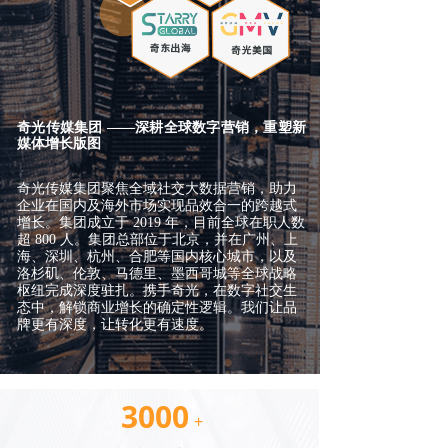
奇光传媒集团 ——深耕全球数字营销，重塑新
媒体增长版图
奇光传媒集团聚焦全域社交大数据营销，助力
企业在国内及海外市场实现品效合一的跨越式
增长。集团成立于 2019 年，目前全球在职人数
超 800 人。集团总部位于北京，并在广州、上
海、深圳、杭州、合肥等国内核心城市，以及
洛杉矶、伦敦、马德里、墨西哥城等全球战略
枢纽完成深度驻扎。携手奇光，在数字社交生
态中，解锁商业增长的确定性逻辑。我们让品
牌更有深度，让转化更有速
度。
3000
+