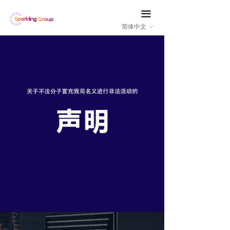
首页
끀
简体中文
ꀅ
关于奇光
奇光介绍
낔
发展历程
낔
团队介绍
낔
业务布局
新闻中心
奇光MCN
낔
奇光星创
낔
奇光泛海
낔